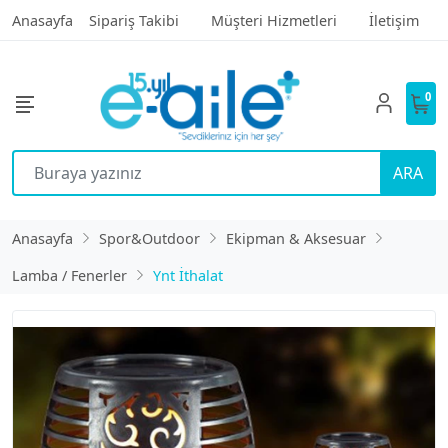
Anasayfa
Sipariş Takibi
Müşteri Hizmetleri
İletişim
0
ARA
Anasayfa
Spor&Outdoor
Ekipman & Aksesuar
Lamba / Fenerler
Ynt İthalat