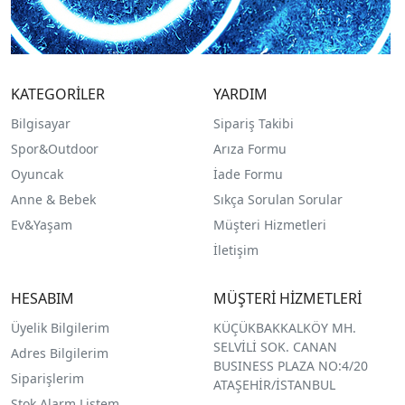
KATEGORİLER
YARDIM
Bilgisayar
Sipariş Takibi
Spor&Outdoor
Arıza Formu
O
yuncak
İade Formu
Anne & Bebek
Sıkça Sorulan Sorular
Ev&Yaşam
Müşteri Hizmetleri
İletişim
HESABIM
MÜŞTERİ HİZMETLERİ
Üyelik Bilgilerim
KÜÇÜKBAKKALKÖY MH.
SELVİLİ SOK. CANAN
Adres Bilgilerim
BUSINESS PLAZA NO:4/20
Siparişlerim
ATAŞEHİR/İSTANBUL
Stok Alarm Listem