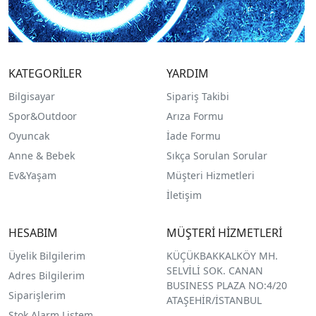
KATEGORİLER
YARDIM
Bilgisayar
Sipariş Takibi
Spor&Outdoor
Arıza Formu
O
yuncak
İade Formu
Anne & Bebek
Sıkça Sorulan Sorular
Ev&Yaşam
Müşteri Hizmetleri
İletişim
HESABIM
MÜŞTERİ HİZMETLERİ
Üyelik Bilgilerim
KÜÇÜKBAKKALKÖY MH.
SELVİLİ SOK. CANAN
Adres Bilgilerim
BUSINESS PLAZA NO:4/20
Siparişlerim
ATAŞEHİR/İSTANBUL
Stok Alarm Listem