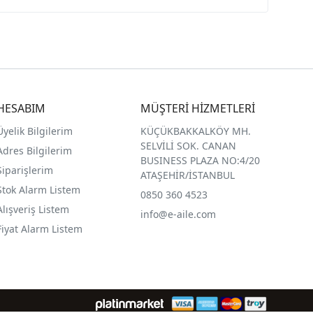
HESABIM
MÜŞTERİ HİZMETLERİ
Üyelik Bilgilerim
KÜÇÜKBAKKALKÖY MH.
SELVİLİ SOK. CANAN
Adres Bilgilerim
BUSINESS PLAZA NO:4/20
Siparişlerim
ATAŞEHİR/İSTANBUL
Stok Alarm Listem
0850 360 4523
Alışveriş Listem
info@e-aile.com
Fiyat Alarm Listem