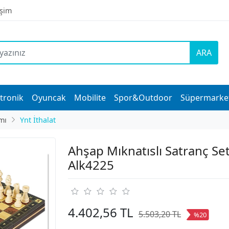
işim
ARA
tronik
Oyuncak
Mobilite
Spor&Outdoor
Süpermarke
mı
Ynt İthalat
Ahşap Mıknatıslı Satranç Set
Alk4225
4.402,56 TL
5.503,20 TL
%20