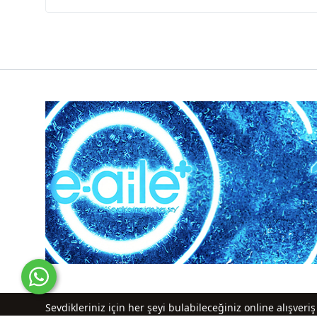
Sevdikleriniz için her şeyi bulabileceğiniz online alışver