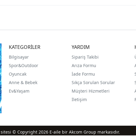
KATEGORİLER
YARDIM
Bilgisayar
Sipariş Takibi
Spor&Outdoor
Arıza Formu
O
yuncak
İade Formu
Anne & Bebek
Sıkça Sorulan Sorular
Ev&Yaşam
Müşteri Hizmetleri
İletişim
iş sitesi © Copyright 2026 E-aile bir Akcom Group markasıdır.