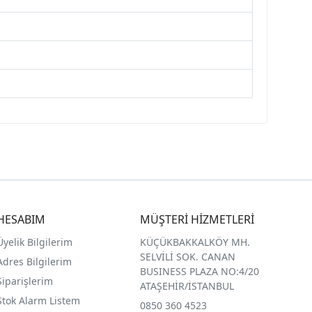
HESABIM
MÜŞTERİ HİZMETLERİ
Üyelik Bilgilerim
KÜÇÜKBAKKALKÖY MH.
SELVİLİ SOK. CANAN
Adres Bilgilerim
BUSINESS PLAZA NO:4/20
Siparişlerim
ATAŞEHİR/İSTANBUL
Stok Alarm Listem
0850 360 4523