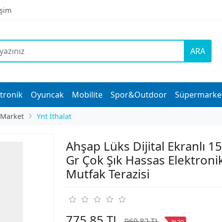
işim
ARA
tronik
Oyuncak
Mobilite
Spor&Outdoor
Süpermarke
 Market
Ynt İthalat
Ahşap Lüks Dijital Ekranlı 1
Gr Çok Şık Hassas Elektroni
Mutfak Terazisi
775,85 TL
969,82 TL
%20