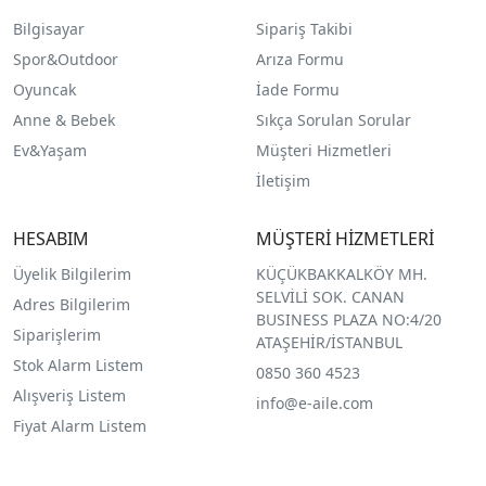
Bilgisayar
Sipariş Takibi
Spor&Outdoor
Arıza Formu
O
yuncak
İade Formu
Anne & Bebek
Sıkça Sorulan Sorular
Ev&Yaşam
Müşteri Hizmetleri
İletişim
HESABIM
MÜŞTERİ HİZMETLERİ
Üyelik Bilgilerim
KÜÇÜKBAKKALKÖY MH.
SELVİLİ SOK. CANAN
Adres Bilgilerim
BUSINESS PLAZA NO:4/20
Siparişlerim
ATAŞEHİR/İSTANBUL
Stok Alarm Listem
0850 360 4523
Alışveriş Listem
info@e-aile.com
Fiyat Alarm Listem