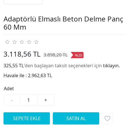
Adaptörlü Elmaslı Beton Delme Panç
60 Mm
3.118,56 TL
3.898,20 TL
%20
325,55 TL
'den başlayan taksit seçenekleri için
tıklayın.
Havale ile :
2.962,63 TL
Adet
-
+