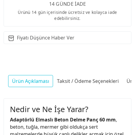
14 GÜNDE İADE
Ürünü 14 gün içerisinde ücretsiz ve kolayca iade
edebilirsiniz.
Fiyatı Düşünce Haber Ver
Ürün Açıklaması
Taksit / Ödeme Seçenekleri
Ürü
Nedir ve Ne İşe Yarar?
Adaptörlü Elmaslı Beton Delme Panç 60 mm
,
beton, tuğla, mermer gibi oldukça sert
malzemelerde büyük çaplı delikler açmak için özel