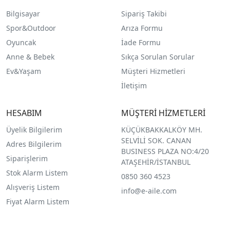
Bilgisayar
Sipariş Takibi
Spor&Outdoor
Arıza Formu
O
yuncak
İade Formu
Anne & Bebek
Sıkça Sorulan Sorular
Ev&Yaşam
Müşteri Hizmetleri
İletişim
HESABIM
MÜŞTERİ HİZMETLERİ
Üyelik Bilgilerim
KÜÇÜKBAKKALKÖY MH.
SELVİLİ SOK. CANAN
Adres Bilgilerim
BUSINESS PLAZA NO:4/20
Siparişlerim
ATAŞEHİR/İSTANBUL
Stok Alarm Listem
0850 360 4523
Alışveriş Listem
info@e-aile.com
Fiyat Alarm Listem