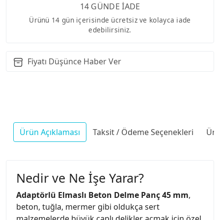
14 GÜNDE İADE
Ürünü 14 gün içerisinde ücretsiz ve kolayca iade
edebilirsiniz.
Fiyatı Düşünce Haber Ver
Ürün Açıklaması
Taksit / Ödeme Seçenekleri
Ürü
Nedir ve Ne İşe Yarar?
Adaptörlü Elmaslı Beton Delme Panç 45 mm
,
beton, tuğla, mermer gibi oldukça sert
malzemelerde büyük çaplı delikler açmak için özel