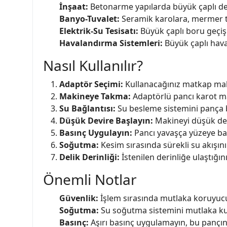
İnşaat:
Betonarme yapılarda büyük çaplı del
Banyo-Tuvalet:
Seramik karolara, mermer t
Elektrik-Su Tesisatı:
Büyük çaplı boru geçişl
Havalandırma Sistemleri:
Büyük çaplı hava
Nasıl Kullanılır?
Adaptör Seçimi:
Kullanacağınız matkap mak
Makineye Takma:
Adaptörlü pancı karot ma
Su Bağlantısı:
Su besleme sistemini pança 
Düşük Devire Başlayın:
Makineyi düşük dev
Basınç Uygulayın:
Pancı yavaşça yüzeye bas
Soğutma:
Kesim sırasında sürekli su akışını
Delik Derinliği:
İstenilen derinliğe ulaştığ
Önemli Notlar
Güvenlik:
İşlem sırasında mutlaka koruyucu
Soğutma:
Su soğutma sistemini mutlaka ku
Basınç:
Aşırı basınç uygulamayın, bu pançın 