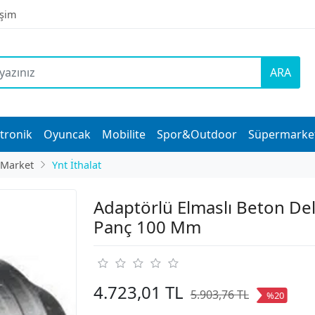
işim
ARA
tronik
Oyuncak
Mobilite
Spor&Outdoor
Süpermarke
 Market
Ynt İthalat
Adaptörlü Elmaslı Beton D
Panç 100 Mm
4.723,01 TL
5.903,76 TL
%20