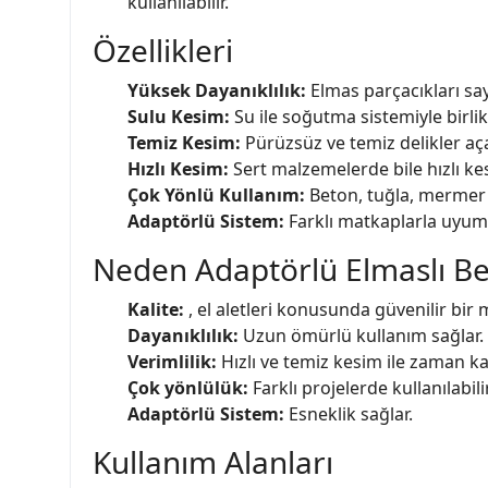
kullanılabilir.
Özellikleri
Yüksek Dayanıklılık:
Elmas parçacıkları sa
Sulu Kesim:
Su ile soğutma sistemiyle birl
Temiz Kesim:
Pürüzsüz ve temiz delikler aça
Hızlı Kesim:
Sert malzemelerde bile hızlı ke
Çok Yönlü Kullanım:
Beton, tuğla, mermer g
Adaptörlü Sistem:
Farklı matkaplarla uyum 
Neden Adaptörlü Elmaslı Be
Kalite:
, el aletleri konusunda güvenilir bir m
Dayanıklılık:
Uzun ömürlü kullanım sağlar.
Verimlilik:
Hızlı ve temiz kesim ile zaman ka
Çok yönlülük:
Farklı projelerde kullanılabilir
Adaptörlü Sistem:
Esneklik sağlar.
Kullanım Alanları