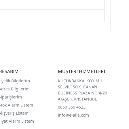
HESABIM
MÜŞTERİ HİZMETLERİ
Üyelik Bilgilerim
KÜÇÜKBAKKALKÖY MH.
SELVİLİ SOK. CANAN
Adres Bilgilerim
BUSINESS PLAZA NO:4/20
Siparişlerim
ATAŞEHİR/İSTANBUL
Stok Alarm Listem
0850 360 4523
Alışveriş Listem
info@e-aile.com
Fiyat Alarm Listem