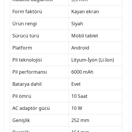
Form faktörü
Kayan ekran
Ürün rengi
Siyah
Sürücü türü
Mobil tablet
Platform
Android
Pil teknolojisi
Lityum-İyon (Li-Ion)
Pil performansı
6000 mAh
Batarya dahil
Evet
Pil ömrü
10 Saat
AC adaptör gücü
10 W
Genişlik
252 mm