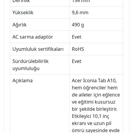
Derinlik
154 mm
Yükseklik
9,6 mm
Ağırlık
490 g
AC sarma adaptör
Evet
Uyumluluk sertifikaları
RoHS
Sürdürülebilirlik
Evet
uyumluluğu
Açıklama
Acer Iconia Tab A10,
hem öğrenciler hem
de aileler için eğlence
ve eğitimi kusursuz
bir şekilde birleştirir.
Etkileyici 10,1 inç
ekranı ve uzun pil
ömrü sayesinde evde