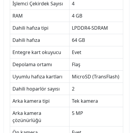
İşlemci Çekirdek Sayısı
4
RAM
4 GB
Dahili hafıza tipi
LPDDR4-SDRAM
Dahili hafıza
64 GB
Entegre kart okuyucu
Evet
Depolama ortamı
Flaş
Uyumlu hafıza kartları
MicroSD (TransFlash)
Dahili hoparlör sayısı
2
Arka kamera tipi
Tek kamera
Arka kamera
5 MP
çözünürlüğü
Ön kamera
Evet