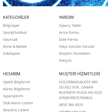
KATEGORİLER
YARDIM
Bilgisayar
Sipariş Takibi
Spor&Outdoor
Arıza Formu
O
yuncak
İade Formu
Anne & Bebek
Sıkça Sorulan Sorular
Ev&Yaşam
Müşteri Hizmetleri
İletişim
HESABIM
MÜŞTERİ HİZMETLERİ
Üyelik Bilgilerim
KÜÇÜKBAKKALKÖY MH.
SELVİLİ SOK. CANAN
Adres Bilgilerim
BUSINESS PLAZA NO:4/20
Siparişlerim
ATAŞEHİR/İSTANBUL
Stok Alarm Listem
0850 360 4523
Alışveriş Listem
info@e-aile.com