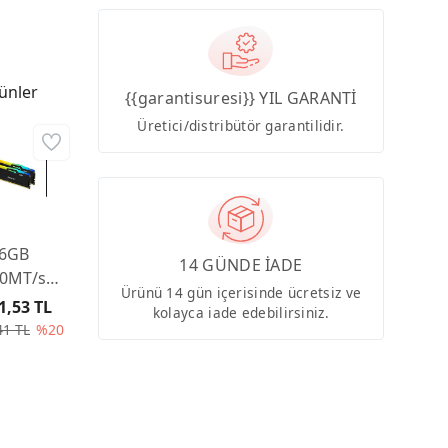
ünler
{{garantisuresi}} YIL GARANTİ
Üretici/distribütör garantilidir.
6GB
14 GÜNDE İADE
0MT/s
Ürünü 14 gün içerisinde ücretsiz ve
5 CL36
1,53 TL
kolayca iade edebilirsiniz.
 (Kit of
41 TL
%20
east RGB
 Turkey