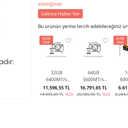
edildiğinde
Gelince Haber Ver
Bu ürünün yerine tercih edebileceğiniz ür
Kritik
Kritik
Stok
Stok
32GB
64GB
1
6400MT/s
5600MT/s
600
DDR5 CL32
DDR5 CL36
DDR
11.596,55 TL
16.791,65 TL
6.61
DIMM Beast
DIMM (Kit of
DIMM
14.495,69 TL
%20
20.989,56 TL
%20
8.264,
Black EXPO
2) Beast Black
2) B
Turkey
EXPO Turkey
EXPO