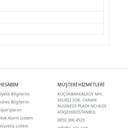
HESABIM
MÜŞTERİ HİZMETLERİ
Üyelik Bilgilerim
KÜÇÜKBAKKALKÖY MH.
SELVİLİ SOK. CANAN
Adres Bilgilerim
BUSINESS PLAZA NO:4/20
Siparişlerim
ATAŞEHİR/İSTANBUL
Stok Alarm Listem
0850 360 4523
Alışveriş Listem
info@e-aile.com