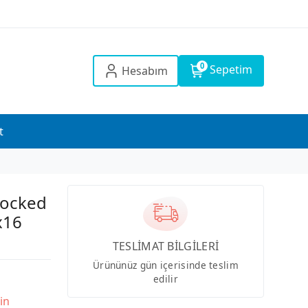
0
Sepetim
Hesabım
t
locked
x16
TESLİMAT BİLGİLERİ
Ürününüz gün içerisinde teslim
edilir
in