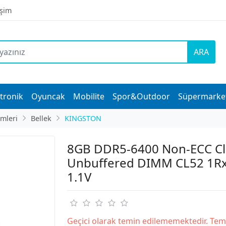
işim
ARA
tronik
Oyuncak
Mobilite
Spor&Outdoor
Süpermarke
imleri
Bellek
KINGSTON
8GB DDR5-6400 Non-ECC C
Unbuffered DIMM CL52 1R
1.1V
Geçici olarak temin edilememektedir. Tem