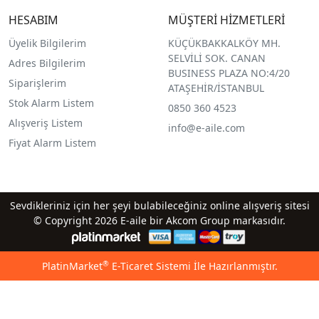
HESABIM
MÜŞTERİ HİZMETLERİ
Üyelik Bilgilerim
KÜÇÜKBAKKALKÖY MH.
SELVİLİ SOK. CANAN
Adres Bilgilerim
BUSINESS PLAZA NO:4/20
Siparişlerim
ATAŞEHİR/İSTANBUL
Stok Alarm Listem
0850 360 4523
Alışveriş Listem
info@e-aile.com
Fiyat Alarm Listem
Sevdikleriniz için her şeyi bulabileceğiniz online alışveriş sitesi
© Copyright 2026 E-aile bir Akcom Group markasıdır.
®
PlatinMarket
E-Ticaret Sistemi
İle Hazırlanmıştır.