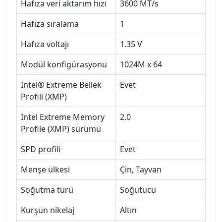
Hafıza veri aktarım hızı
3600 MT/s
Hafıza sıralama
1
Hafıza voltajı
1.35 V
Modül konfigürasyonu
1024M x 64
Intel® Extreme Bellek
Evet
Profili (XMP)
Intel Extreme Memory
2.0
Profile (XMP) sürümü
SPD profili
Evet
Menşe ülkesi
Çin, Tayvan
Soğutma türü
Soğutucu
Kurşun nikelaj
Altın