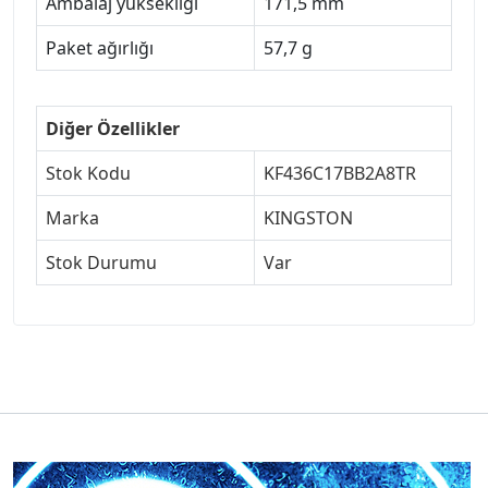
Ambalaj yüksekliği
171,5 mm
Paket ağırlığı
57,7 g
Diğer Özellikler
Stok Kodu
KF436C17BB2A8TR
Marka
KINGSTON
Stok Durumu
Var