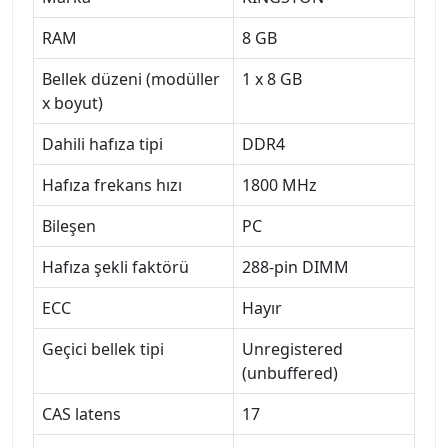
RAM
8 GB
Bellek düzeni (modüller
1 x 8 GB
x boyut)
Dahili hafıza tipi
DDR4
Hafıza frekans hızı
1800 MHz
Bileşen
PC
Hafıza şekli faktörü
288-pin DIMM
ECC
Hayır
Geçici bellek tipi
Unregistered
(unbuffered)
CAS latens
17