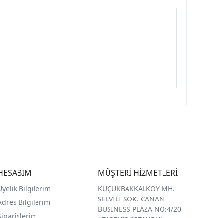
HESABIM
MÜŞTERİ HİZMETLERİ
Üyelik Bilgilerim
KÜÇÜKBAKKALKÖY MH.
SELVİLİ SOK. CANAN
Adres Bilgilerim
BUSINESS PLAZA NO:4/20
Siparişlerim