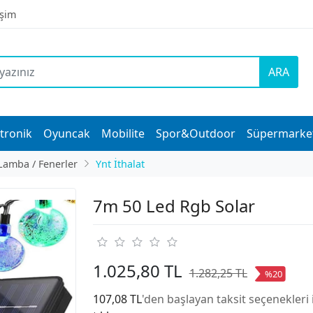
işim
ARA
tronik
Oyuncak
Mobilite
Spor&Outdoor
Süpermarke
Lamba / Fenerler
Ynt İthalat
7m 50 Led Rgb Solar
1.025,80 TL
1.282,25 TL
%20
107,08 TL
'den başlayan taksit seçenekleri 