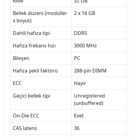
RAM
32 GB
Bellek düzeni (modüller
2 x 16 GB
x boyut)
Dahili hafıza tipi
DDR5
Hafıza frekans hızı
3000 MHz
Bileşen
PC
Hafıza şekli faktörü
288-pin DIMM
ECC
Hayır
Geçici bellek tipi
Unregistered
(unbuffered)
On-Die ECC
Evet
CAS latens
36