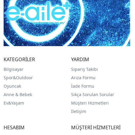
KATEGORİLER
YARDIM
Bilgisayar
Sipariş Takibi
Spor&Outdoor
Arıza Formu
O
yuncak
İade Formu
Anne & Bebek
Sıkça Sorulan Sorular
Ev&Yaşam
Müşteri Hizmetleri
İletişim
HESABIM
MÜŞTERİ HİZMETLERİ