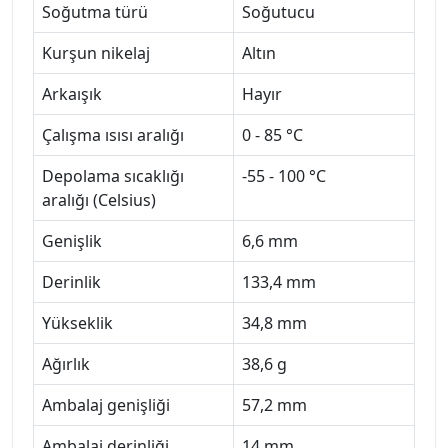
Soğutma türü
Soğutucu
Kurşun nikelaj
Altın
Arkaışık
Hayır
Çalışma ısısı aralığı
0 - 85 °C
Depolama sıcaklığı
-55 - 100 °C
aralığı (Celsius)
Genişlik
6,6 mm
Derinlik
133,4 mm
Yükseklik
34,8 mm
Ağırlık
38,6 g
Ambalaj genişliği
57,2 mm
Ambalaj derinliği
14 mm