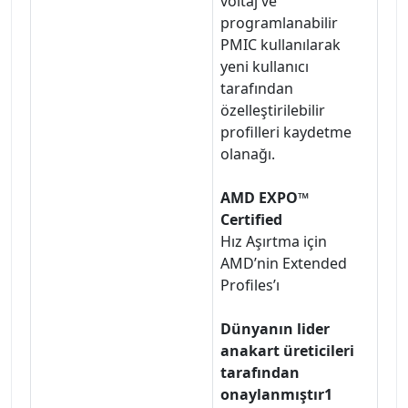
voltaj ve
programlanabilir
PMIC kullanılarak
yeni kullanıcı
tarafından
özelleştirilebilir
profilleri kaydetme
olanağı.
AMD EXPO™
Certified
Hız Aşırtma için
AMD’nin Extended
Profiles’ı
Dünyanın lider
anakart üreticileri
tarafından
onaylanmıştır1