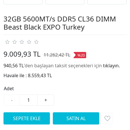
32GB 5600MT/s DDR5 CL36 DIMM
Beast Black EXPO Turkey
9.009,93 TL
11.262,42 TL
%20
940,56 TL
'den başlayan taksit seçenekleri için
tıklayın.
Havale ile :
8.559,43 TL
Adet
-
+