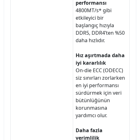
performansı
4800MT/s* gibi
etkileyici bir
başlangıç hızıyla
DDR5, DDR4’ten %50
daha hızlıdır.
Hız aşırtmada daha
iyi kararlılık
On-die ECC (ODECC)
siz sınırları zorlarken
en iyi performansı
sürdürmek için veri
bütünlüğünün
korunmasına
yardımcı olur.
Daha fazla
verimlilik