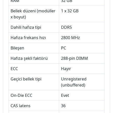
RAM
32 GB
Bellek düzeni (modüller
1 x 32 GB
x boyut)
Dahili hafıza tipi
DDR5
Hafıza frekans hızı
2800 MHz
Bileşen
PC
Hafıza şekli faktörü
288-pin DIMM
ECC
Hayır
Geçici bellek tipi
Unregistered
(unbuffered)
On-Die ECC
Evet
CAS latens
36