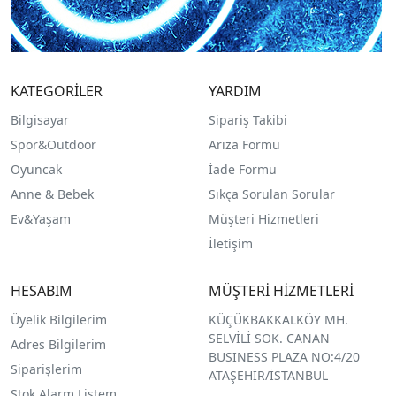
KATEGORİLER
YARDIM
Bilgisayar
Sipariş Takibi
Spor&Outdoor
Arıza Formu
O
yuncak
İade Formu
Anne & Bebek
Sıkça Sorulan Sorular
Ev&Yaşam
Müşteri Hizmetleri
İletişim
HESABIM
MÜŞTERİ HİZMETLERİ
Üyelik Bilgilerim
KÜÇÜKBAKKALKÖY MH.
SELVİLİ SOK. CANAN
Adres Bilgilerim
BUSINESS PLAZA NO:4/20
Siparişlerim
ATAŞEHİR/İSTANBUL
Stok Alarm Listem