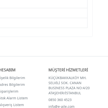
HESABIM
MÜŞTERİ HİZMETLERİ
Üyelik Bilgilerim
KÜÇÜKBAKKALKÖY MH.
SELVİLİ SOK. CANAN
Adres Bilgilerim
BUSINESS PLAZA NO:4/20
Siparişlerim
ATAŞEHİR/İSTANBUL
Stok Alarm Listem
0850 360 4523
Alışveriş Listem
info@e-aile.com