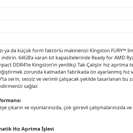
nızı ya da küçük form faktörlü makinenizi Kingston FURY™ 
a indirin. 64GB’a varan kit kapasitelerinde Ready for AMD R
mpact DDR4’te Kingston’ın yenilikçi Tak-Çalıştır hız aşırtma t
değiştirmek zorunda kalmadan fabrikada ön ayarlanmış hız
V’ta serin, sessiz ve verimli çalışacak şekilde tasarlanan bu 
dirmenizi sağlar.
formansı
eye çıkarın ve oyunlarınızda, çok görevli çalışmalarınızda 
matik Hız Aşırtma İşlevi