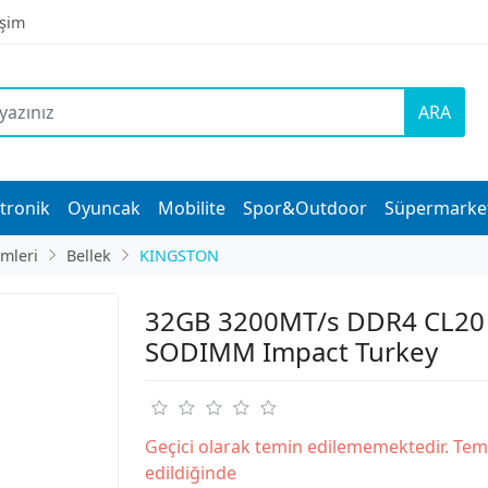
işim
ARA
tronik
Oyuncak
Mobilite
Spor&Outdoor
Süpermarke
imleri
Bellek
KINGSTON
32GB 3200MT/s DDR4 CL20
SODIMM Impact Turkey
Geçici olarak temin edilememektedir. Tem
edildiğinde