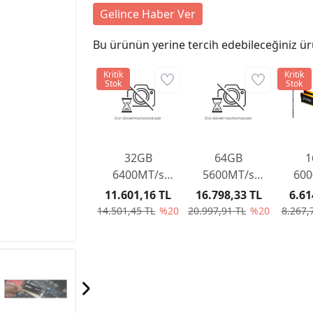
Gelince Haber Ver
Bu ürünün yerine tercih edebileceğiniz ür
Kritik
Kritik
Stok
Stok
32GB
64GB
1
6400MT/s
5600MT/s
600
DDR5 CL32
DDR5 CL36
DDR
11.601,16 TL
16.798,33 TL
6.61
DIMM Beast
DIMM (Kit of
DIMM
14.501,45 TL
%20
20.997,91 TL
%20
8.267,
Black EXPO
2) Beast Black
2) B
Turkey
EXPO Turkey
EXPO