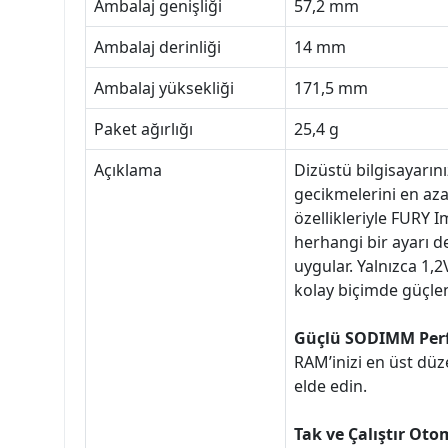
Ambalaj genişliği
57,2 mm
Ambalaj derinliği
14 mm
Ambalaj yüksekliği
171,5 mm
Paket ağırlığı
25,4 g
Açıklama
Dizüstü bilgisayarı
gecikmelerini en az
özellikleriyle FURY I
herhangi bir ayarı 
uygular. Yalnızca 1,2
kolay biçimde güçlen
Güçlü SODIMM Per
RAM’inizi en üst düz
elde edin.
Tak ve Çalıştır Oto