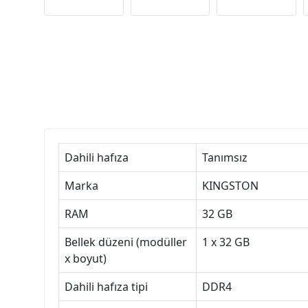
Dahili hafıza
Tanımsız
Marka
KINGSTON
RAM
32 GB
Bellek düzeni (modüller
1 x 32 GB
x boyut)
Dahili hafıza tipi
DDR4