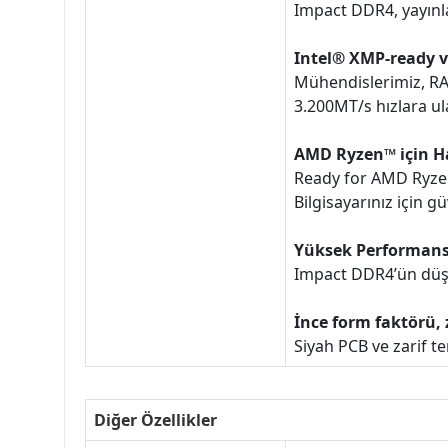
Impact DDR4, yayınl
Intel® XMP-ready v
Mühendislerimiz, RA
3.200MT/s hızlara ul
AMD Ryzen™ için H
Ready for AMD Ryzen
Bilgisayarınız için g
Yüksek Performans
Impact DDR4’ün düşük 
İnce form faktörü, 
Siyah PCB ve zarif t
Diğer Özellikler