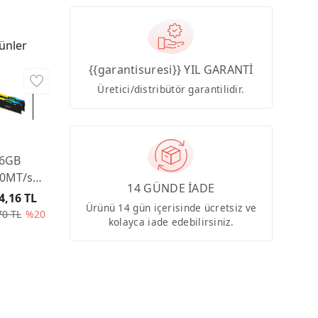
ünler
{{garantisuresi}} YIL GARANTİ
Üretici/distribütör garantilidir.
6GB
0MT/s
14 GÜNDE İADE
5 CL36
4,16 TL
Ürünü 14 gün içerisinde ücretsiz ve
 (Kit of
70 TL
%20
kolayca iade edebilirsiniz.
east RGB
 Turkey