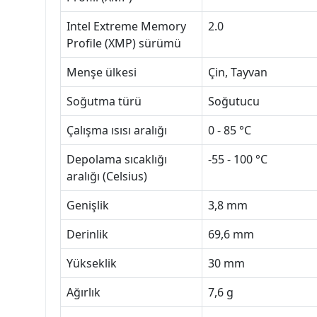
Intel Extreme Memory
2.0
Profile (XMP) sürümü
Menşe ülkesi
Çin, Tayvan
Soğutma türü
Soğutucu
Çalışma ısısı aralığı
0 - 85 °C
Depolama sıcaklığı
-55 - 100 °C
aralığı (Celsius)
Genişlik
3,8 mm
Derinlik
69,6 mm
Yükseklik
30 mm
Ağırlık
7,6 g