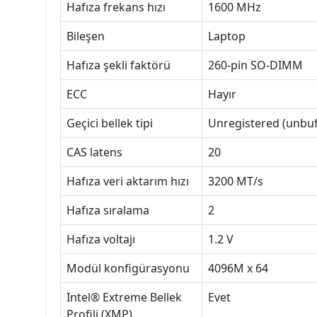
Hafıza frekans hızı
1600 MHz
Bileşen
Laptop
Hafıza şekli faktörü
260-pin SO-DIMM
ECC
Hayır
Geçici bellek tipi
Unregistered (unbuf
CAS latens
20
Hafıza veri aktarım hızı
3200 MT/s
Hafıza sıralama
2
Hafıza voltajı
1.2 V
Modül konfigürasyonu
4096M x 64
Intel® Extreme Bellek
Evet
Profili (XMP)