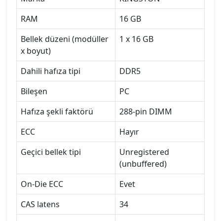
RAM
16 GB
Bellek düzeni (modüller
1 x 16 GB
x boyut)
Dahili hafıza tipi
DDR5
Bileşen
PC
Hafıza şekli faktörü
288-pin DIMM
ECC
Hayır
Geçici bellek tipi
Unregistered
(unbuffered)
On-Die ECC
Evet
CAS latens
34