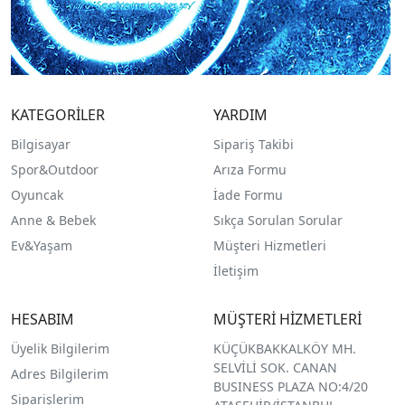
KATEGORİLER
YARDIM
Bilgisayar
Sipariş Takibi
Spor&Outdoor
Arıza Formu
O
yuncak
İade Formu
Anne & Bebek
Sıkça Sorulan Sorular
Ev&Yaşam
Müşteri Hizmetleri
İletişim
HESABIM
MÜŞTERİ HİZMETLERİ
Üyelik Bilgilerim
KÜÇÜKBAKKALKÖY MH.
SELVİLİ SOK. CANAN
Adres Bilgilerim
BUSINESS PLAZA NO:4/20
Siparişlerim