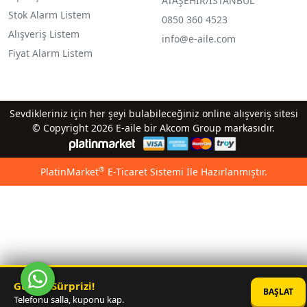
ATAŞEHİR/İSTANBUL
Stok Alarm Listem
0850 360 4523
Alışveriş Listem
info@e-aile.com
Fiyat Alarm Listem
Sevdikleriniz için her şeyi bulabileceğiniz online alışveriş sitesi
© Copyright 2026 E-aile bir Akcom Group markasıdır.
®
PlatinMarket
E-Ticaret Sistemi
İle Hazırlanmıştır.
Günün Sürprizi!
BAŞLAT
Telefonu salla, kuponu kap.