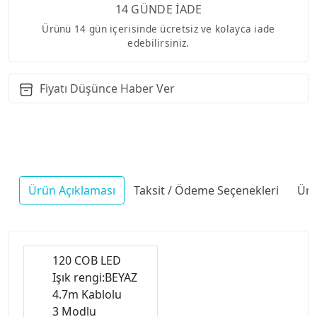
14 GÜNDE İADE
Ürünü 14 gün içerisinde ücretsiz ve kolayca iade
edebilirsiniz.
Fiyatı Düşünce Haber Ver
Ürün Açıklaması
Taksit / Ödeme Seçenekleri
Ürü
120 COB LED
Işık rengi:BEYAZ
4.7m Kablolu
3 Modlu