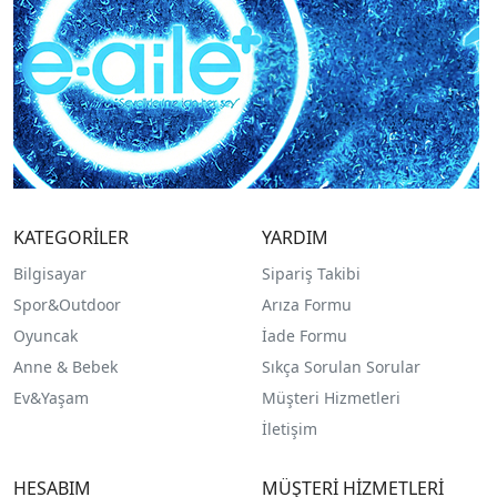
KATEGORİLER
YARDIM
Bilgisayar
Sipariş Takibi
Spor&Outdoor
Arıza Formu
O
yuncak
İade Formu
Anne & Bebek
Sıkça Sorulan Sorular
Ev&Yaşam
Müşteri Hizmetleri
İletişim
HESABIM
MÜŞTERİ HİZMETLERİ