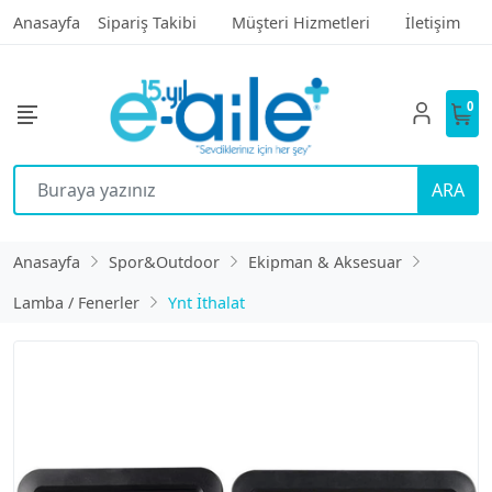
Anasayfa
Sipariş Takibi
Müşteri Hizmetleri
İletişim
0
ARA
Anasayfa
Spor&Outdoor
Ekipman & Aksesuar
Lamba / Fenerler
Ynt İthalat