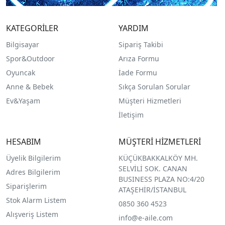
KATEGORİLER
YARDIM
Bilgisayar
Sipariş Takibi
Spor&Outdoor
Arıza Formu
O
yuncak
İade Formu
Anne & Bebek
Sıkça Sorulan Sorular
Ev&Yaşam
Müşteri Hizmetleri
İletişim
HESABIM
MÜŞTERİ HİZMETLERİ
Üyelik Bilgilerim
KÜÇÜKBAKKALKÖY MH.
SELVİLİ SOK. CANAN
Adres Bilgilerim
BUSINESS PLAZA NO:4/20
Siparişlerim
ATAŞEHİR/İSTANBUL
Stok Alarm Listem
0850 360 4523
Alışveriş Listem
info@e-aile.com