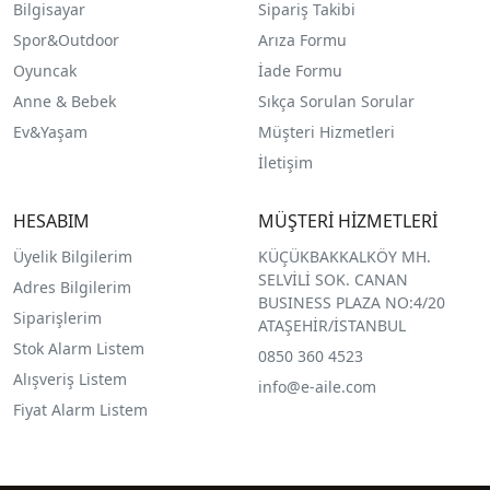
Bilgisayar
Sipariş Takibi
Spor&Outdoor
Arıza Formu
O
yuncak
İade Formu
Anne & Bebek
Sıkça Sorulan Sorular
Ev&Yaşam
Müşteri Hizmetleri
İletişim
HESABIM
MÜŞTERİ HİZMETLERİ
Üyelik Bilgilerim
KÜÇÜKBAKKALKÖY MH.
SELVİLİ SOK. CANAN
Adres Bilgilerim
BUSINESS PLAZA NO:4/20
Siparişlerim
ATAŞEHİR/İSTANBUL
Stok Alarm Listem
0850 360 4523
Alışveriş Listem
info@e-aile.com
Fiyat Alarm Listem